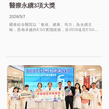
醫療永續3項大獎
2026/5/7
國泰綜合醫院以「氣候、健康、培力」為永續主
軸，憑藉卓越的ESG實踐績效，於2026遠見ESG醫
療永續獎競賽表現亮眼，在78件專案角逐中，一舉
榮獲「綜合績效」楷模獎、「職場友善組」楷模獎
More
及「低碳營運組」...