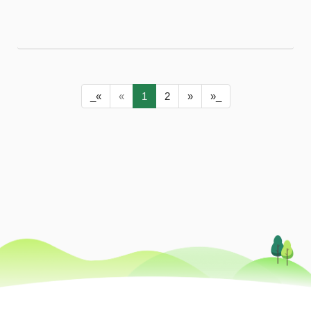
泰綜合醫院憑藉在永續發展及病人安全領域的...
_«
«
1
2
»
»_