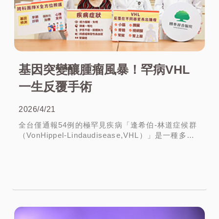
基因突變釀腫瘤風暴！罕病VHL
一生反覆手術
2026/4/21
全台僅通報54例的極罕見疾病「逢希伯-林道症候群
（VonHippel-Lindaudisease,VHL）」是一種多系
統遺傳性疾病，患者可能在中樞神經系統、腎臟及
視網膜等多個器官反覆出現腫瘤或病變，造...
More